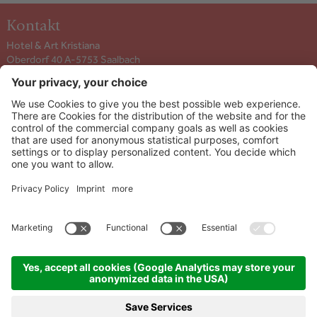
Kontakt
Hotel & Art Kristiana
Oberdorf 40 A-5753
Saalbach
+43 6541 6253
info@kristiana.at
ANREISE ANZEIGEN
Info & Service
Newsletter
©
2026
Hotel & Art Kristiana
Impressum
|
Sitemap
|
Cookie-
Einstellungen
|
Datenschutzerklärung
|
produced by