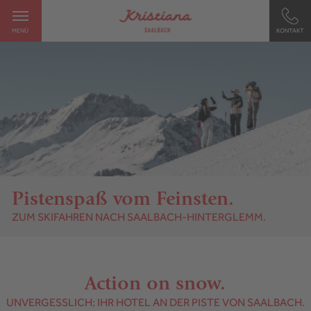
MENÜ
KONTAKT
Pistenspaß vom Feinsten.
ZUM SKIFAHREN NACH SAALBACH-HINTERGLEMM.
Action on snow.
UNVERGESSLICH: IHR HOTEL AN DER PISTE VON SAALBACH.