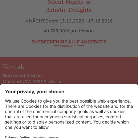
Silent Nights &
Artistic Delights
4 NÄCHTE
vom 13.12.2026 - 17.12.2026
ab 705,00 €
pro Person
ENTDECKEN SIE ALLE ANGEBOTE
Kontakt
Hotel & Art Kristiana
Oberdorf 40 A-5753
Saalbach
+43 6541 6253
info@kristiana.at
ANREISE ANZEIGEN
Info & Service
Newsletter