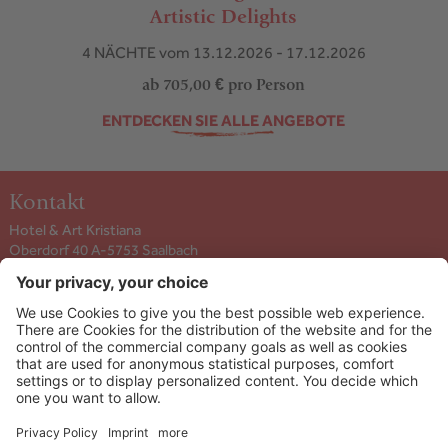
Artistic Delights
4 NÄCHTE
vom 13.12.2026 - 17.12.2026
ab 705,00 €
pro Person
ENTDECKEN SIE ALLE ANGEBOTE
Kontakt
Hotel & Art Kristiana
Oberdorf 40 A-5753
Saalbach
+43 6541 6253
info@kristiana.at
ANREISE ANZEIGEN
Info & Service
Newsletter