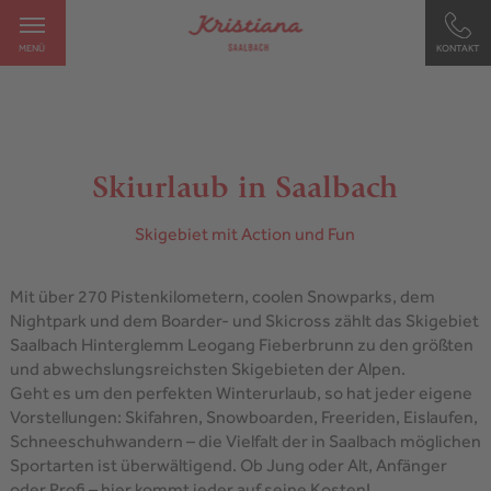
MENÜ
KONTAKT
Skiurlaub in Saalbach
Skigebiet mit Action und Fun
Mit über 270 Pistenkilometern, coolen Snowparks, dem
Nightpark und dem Boarder- und Skicross zählt das Skigebiet
Saalbach Hinterglemm Leogang Fieberbrunn zu den größten
und abwechslungsreichsten Skigebieten der Alpen.
Geht es um den perfekten Winterurlaub, so hat jeder eigene
Vorstellungen: Skifahren, Snowboarden, Freeriden, Eislaufen,
Schneeschuhwandern – die Vielfalt der in Saalbach möglichen
Sportarten ist überwältigend. Ob Jung oder Alt, Anfänger
oder Profi – hier kommt jeder auf seine Kosten!