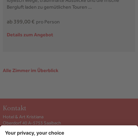
Idyllisch Wege, traumhafte Ausblicke und die frische
Bergluft laden zu gemütlichen Touren ...
ab 399,00 €
pro Person
Details zum Angebot
Alle Zimmer im Überblick
Kontakt
Hotel & Art Kristiana
Oberdorf 40 A-5753
Saalbach
+43 6541 6253
info@kristiana.at