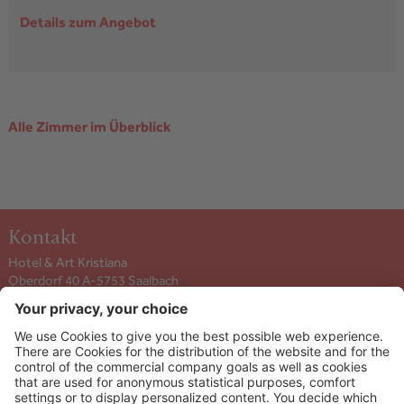
Details zum Angebot
Alle Zimmer im Überblick
Kontakt
Hotel & Art Kristiana
Oberdorf 40 A-5753
Saalbach
+43 6541 6253
info@kristiana.at
ANREISE ANZEIGEN
Info & Service