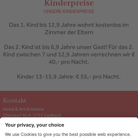
Kinderpreise
UNSERE KINDERPREISE
Das 1. Kind bis 12,9 Jahre wohnt kostenlos im
Zimmer der Eltern
Das 2. Kind ist bis 6,9 Jahre unser Gast! Für das 2.
Kind zwischen 7 und 12,9 Jahren verrechnen wir €
40,- pro Nacht.
Kinder 13-15,9 Jahre: € 55,- pro Nacht.
Kontakt
Hotel & Art Kristiana
Oberdorf 40 A-5753
Saalbach
+43 6541 6253
info@kristiana.at
ANREISE ANZEIGEN